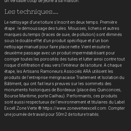
un véritable coup de jeune à sa maison.
Les techniques….
Le nettoyage d’une toiture s’inscrit en deux temps. Première
étape : le démoussage des tuiles. Mousses, lichens et autres
marques du temps (traces de suie, de pollution) sont éliminés
sous le double effet d’un produit spécifique et d’un bon
nettoyage manuel pour faire place nette. Vient ensuite le
deuxième passage avec un produit imperméabilisant pour
corriger toutes les porosités des tuiles et lutter ainsi contre tout
risque d’infiltration d’eau vers l’intérieur de la toiture. A chaque
étape, les Artisans Ramoneurs Associés ARA utilisent les
produits de l’entreprise mérignacaise Traitement et Isolation du
Bâtiment, qui ont fait leurs preuves sur les sommets des
monuments historiques de Bordeaux (place des Quinconces,
Bourse Maritime, porte Cailhau). Performants, ces produits
sont aussi respectueux de l’environnement et titulaires du Label
Excell Zone Verte ® https://www.zoneverteexcell.com. Compter
une journée de travail pour 50m2 de toiture traités.